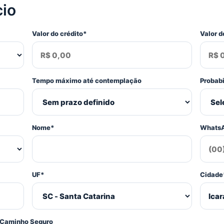
cio
Valor do crédito*
Valor d
Tempo máximo até contemplação
Probab
Nome*
Whats
UF*
Cidade
 Caminho Seguro