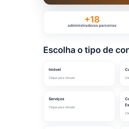
+18
administradoras parceiras
Escolha o tipo de co
Imóvel
Ca
Clique para simular
Cl
Serviços
Co
Es
Clique para simular
Cl