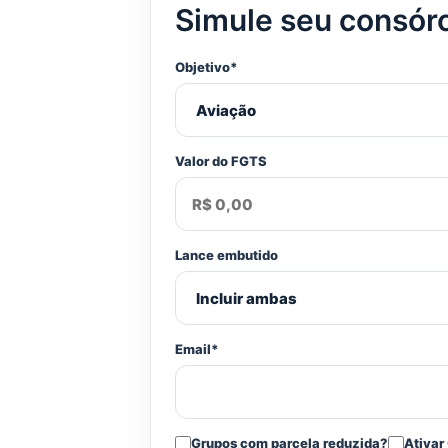
Simule seu consór
Objetivo*
Valor do FGTS
Lance embutido
Email*
Grupos com parcela reduzida?
Ativar