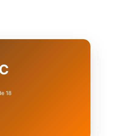
SC
de 18