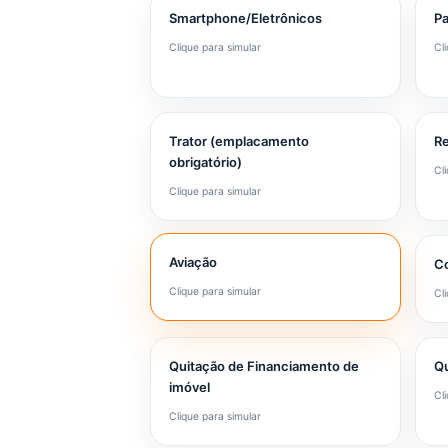
Smartphone/Eletrônicos
Pa
Clique para simular
Cl
Trator (emplacamento
R
obrigatório)
Cl
Clique para simular
Aviação
C
Clique para simular
Cl
Quitação de Financiamento de
Qu
imóvel
Cl
Clique para simular