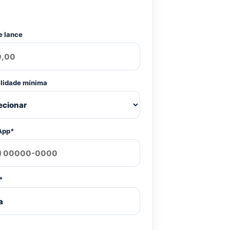
e lance
ilidade mínima
App*
*