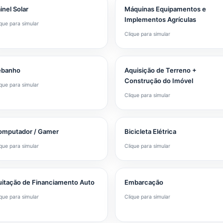
inel Solar
Máquinas Equipamentos e
Implementos Agrículas
ique para simular
Clique para simular
ebanho
Aquisição de Terreno +
Construção do Imóvel
ique para simular
Clique para simular
omputador / Gamer
Bicicleta Elétrica
ique para simular
Clique para simular
itação de Financiamento Auto
Embarcação
ique para simular
Clique para simular