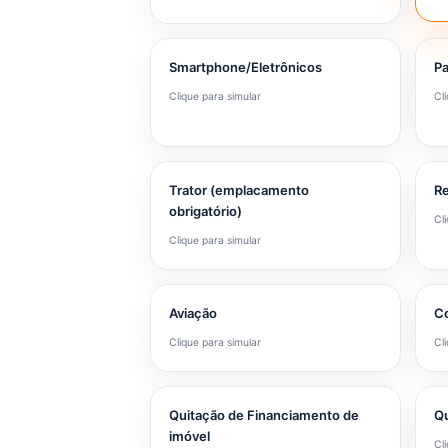
Smartphone/Eletrônicos
Pa
Clique para simular
Cl
Trator (emplacamento
R
obrigatório)
Cl
Clique para simular
Aviação
C
Clique para simular
Cl
Quitação de Financiamento de
Qu
imóvel
Cl