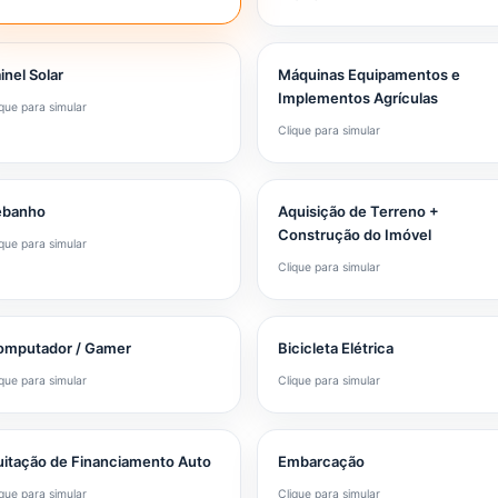
inel Solar
Máquinas Equipamentos e
Implementos Agrículas
ique para simular
Clique para simular
ebanho
Aquisição de Terreno +
Construção do Imóvel
ique para simular
Clique para simular
omputador / Gamer
Bicicleta Elétrica
ique para simular
Clique para simular
itação de Financiamento Auto
Embarcação
ique para simular
Clique para simular