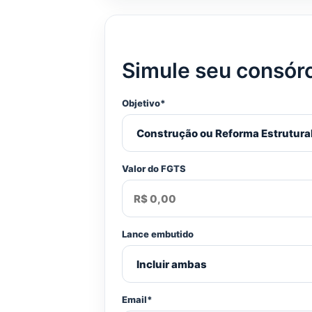
Simule seu consór
Objetivo*
Valor do FGTS
Lance embutido
Email*