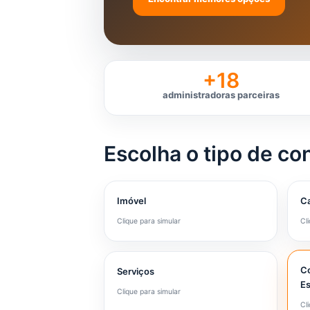
+18
administradoras parceiras
Escolha o tipo de co
Imóvel
Ca
Clique para simular
Cl
Co
Serviços
Es
Clique para simular
Cl