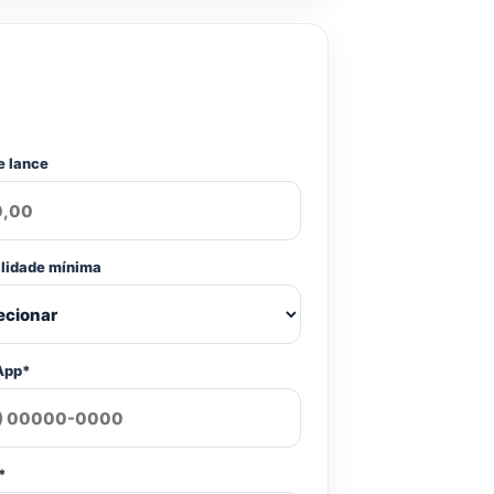
e lance
ilidade mínima
App*
*