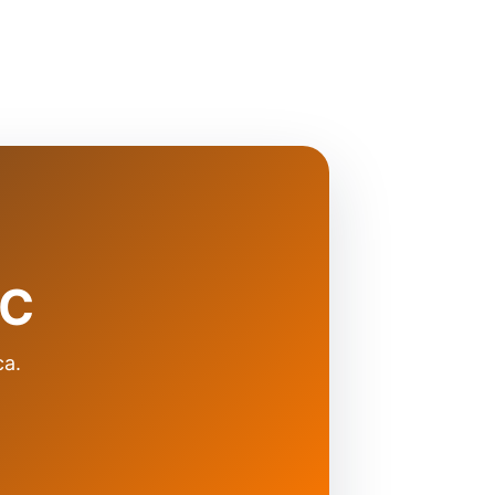
SC
ca.