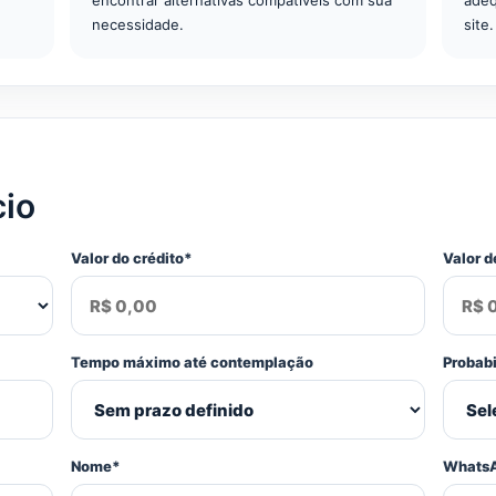
encontrar alternativas compatíveis com sua
adeq
necessidade.
site.
cio
Valor do crédito*
Valor d
Tempo máximo até contemplação
Probab
Nome*
Whats