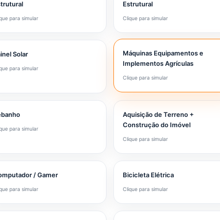
trutural
Estrutural
ique para simular
Clique para simular
Máquinas Equipamentos e
inel Solar
Implementos Agrículas
ique para simular
Clique para simular
ebanho
Aquisição de Terreno +
Construção do Imóvel
ique para simular
Clique para simular
omputador / Gamer
Bicicleta Elétrica
ique para simular
Clique para simular