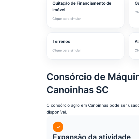
Quitação de Financiamento de
Qu
imóvel
Cl
Clique para simular
Terrenos
Al
Clique para simular
Cl
Consórcio de Máqui
Canoinhas SC
O consórcio agro em Canoinhas pode ser usado
disponível.
✓
Expansão da atividade