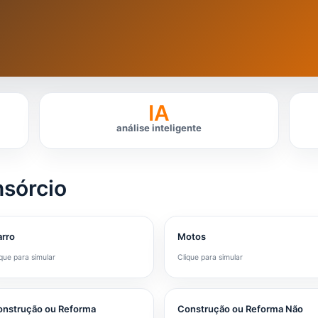
IA
análise inteligente
nsórcio
rro
Motos
ique para simular
Clique para simular
nstrução ou Reforma
Construção ou Reforma Não