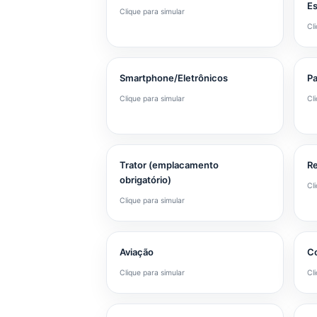
Es
Clique para simular
Cl
Smartphone/Eletrônicos
Pa
Clique para simular
Cl
Trator (emplacamento
R
obrigatório)
Cl
Clique para simular
Aviação
C
Clique para simular
Cl