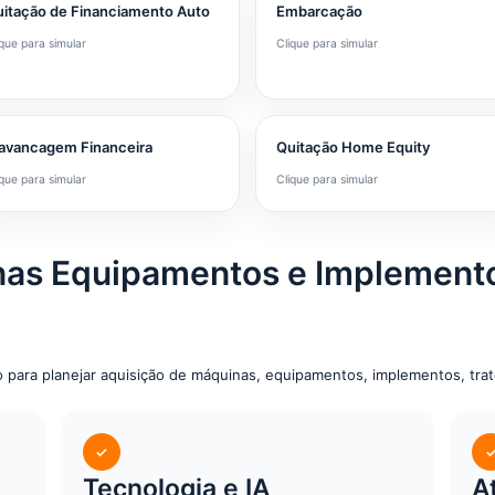
itação de Financiamento Auto
Embarcação
ique para simular
Clique para simular
avancagem Financeira
Quitação Home Equity
ique para simular
Clique para simular
nas Equipamentos e Implemento
 para planejar aquisição de máquinas, equipamentos, implementos, tra
✓
Tecnologia e IA
A