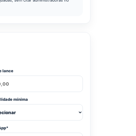
uadas, sem citar administradoras no
e lance
ilidade mínima
App*