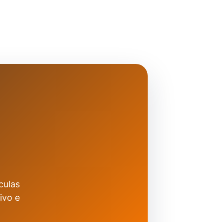
culas
ivo e