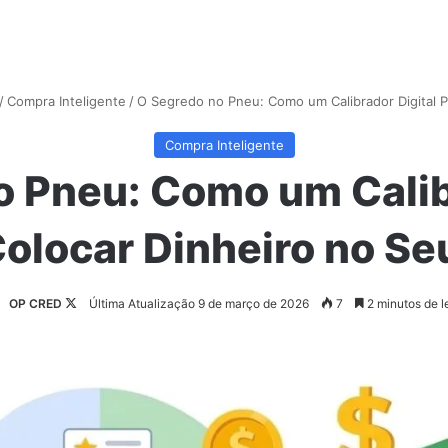
/
Compra Inteligente
/
O Segredo no Pneu: Como um Calibrador Digital P
Compra Inteligente
 Pneu: Como um Calib
olocar Dinheiro no Se
Follow
OP CRED
Última Atualização 9 de março de 2026
7
2 minutos de le
on
X