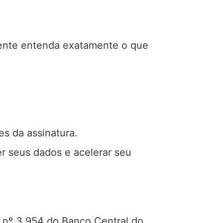
liente entenda exatamente o que
s da assinatura.
 seus dados e acelerar seu
o nº 3.954 do Banco Central do