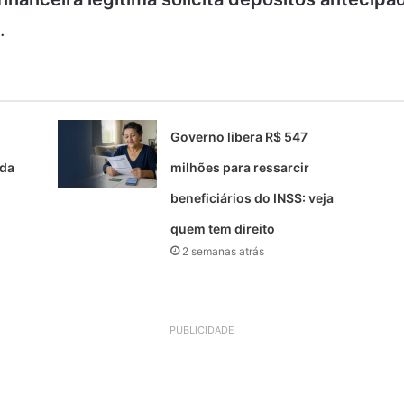
.
Governo libera R$ 547
uda
milhões para ressarcir
beneficiários do INSS: veja
quem tem direito
2 semanas atrás
PUBLICIDADE