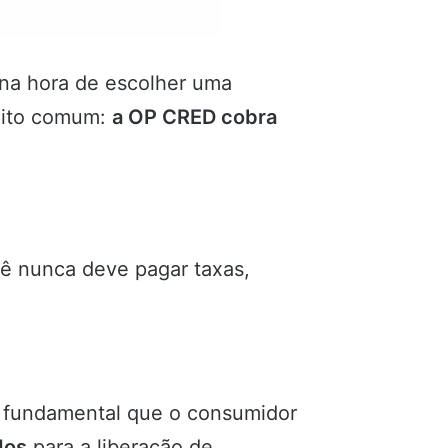
 na hora de escolher uma
muito comum:
a OP CRED cobra
cê nunca deve pagar taxas,
É fundamental que o consumidor
dos
para a liberação de