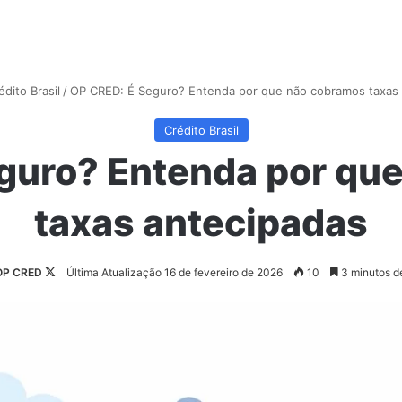
édito Brasil
/
OP CRED: É Seguro? Entenda por que não cobramos taxas 
Crédito Brasil
guro? Entenda por qu
taxas antecipadas
Follow
OP CRED
Última Atualização 16 de fevereiro de 2026
10
3 minutos de
on
X