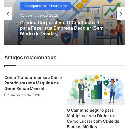
Planejamento Financeiro
Planejamento Financeiro
10 de março de 2026
10 de março de 2026
Crédito Corporativo: O Combustível
O Poder da Alavancagem: Quando
para Fazer sua Empresa Decolar (Sem
Pegar Emprestado Custa Menos do que
Medo de Dívidas)
Esperar
Artigos relacionados
Como Transformar seu Carro
Parado em uma Máquina de
Gerar Renda Mensal
5 de março de 2026
O Caminho Seguro para
Multiplicar seu Dinheiro:
Como Lucrar com CDBs de
Bancos Médios