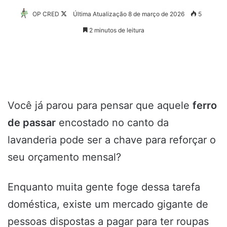
Follow
OP CRED
Última Atualização 8 de março de 2026
5
on
2 minutos de leitura
X
Você já parou para pensar que aquele
ferro
de passar
encostado no canto da
lavanderia pode ser a chave para reforçar o
seu orçamento mensal?
Enquanto muita gente foge dessa tarefa
doméstica, existe um mercado gigante de
pessoas dispostas a pagar para ter roupas