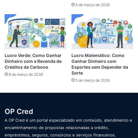
5 de março de 2026
Lucro Verde: Como Ganhar
Lucro Matemático: Como
Dinheiro com a Revenda de
Ganhar Dinheiro com
Créditos de Carbono
Esportes sem Depender da
Sorte
8 de março de 2026
5 de março de 2026
OP Cred
A OP Cred é um portal especializado em conteúdo, atendimento e
encaminhamento de propostas relacionadas a crédito,
empréstimos, seguros, consórcios e serviços financeiros.