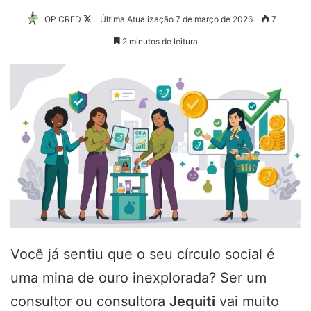
Follow
OP CRED
Última Atualização 7 de março de 2026
7
on
2 minutos de leitura
X
Você já sentiu que o seu círculo social é
uma mina de ouro inexplorada? Ser um
consultor ou consultora
Jequiti
vai muito