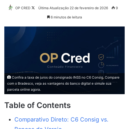
Follow
OP CRED
Última Atualização 22 de fevereiro de 2026
9
on
6 minutos de leitura
X
Confira a taxa de juros do consignado INSS no C6 Consig. Compare
com o Bradesco, veja as vantagens do banco digital e simule sua
parcela online agora.
Table of Contents
Comparativo Direto: C6 Consig vs.