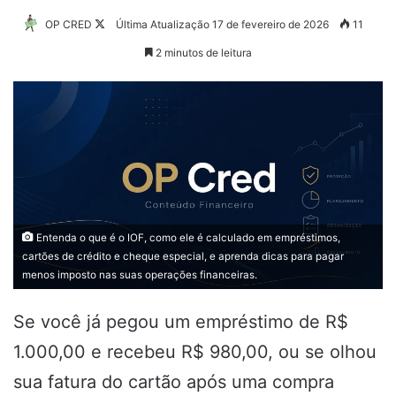
Follow
OP CRED
Última Atualização 17 de fevereiro de 2026
11
on
2 minutos de leitura
X
Entenda o que é o IOF, como ele é calculado em empréstimos,
cartões de crédito e cheque especial, e aprenda dicas para pagar
menos imposto nas suas operações financeiras.
Se você já pegou um empréstimo de R$
1.000,00 e recebeu R$ 980,00, ou se olhou
sua fatura do cartão após uma compra