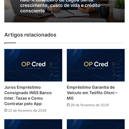
2 de julho de 2026
Raio-X financeiro de Lagoa Santa:
crescimento, custo de vida e crédito
consciente
Empréstimo pessoal: o que é, como
Artigos relacionados
funciona e cuidados antes de contratar
Juros Empréstimo
Empréstimo Garantia de
Consignado INSS Banco
Veículo em Teófilo Otoni –
Inter: Taxas e Como
MG
Contratar pelo App
26 de fevereiro de 2026
22 de fevereiro de 2026