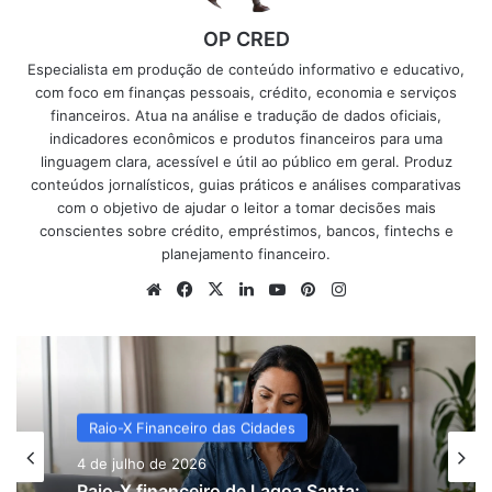
OP CRED
Especialista em produção de conteúdo informativo e educativo,
com foco em finanças pessoais, crédito, economia e serviços
financeiros. Atua na análise e tradução de dados oficiais,
indicadores econômicos e produtos financeiros para uma
linguagem clara, acessível e útil ao público em geral. Produz
conteúdos jornalísticos, guias práticos e análises comparativas
com o objetivo de ajudar o leitor a tomar decisões mais
conscientes sobre crédito, empréstimos, bancos, fintechs e
planejamento financeiro.
Website
Facebook
X
Linkedin
YouTube
Pinterest
Instagram
Raio-X Financeiro das Cidades
Dicionário Financeiro
4 de julho de 2026