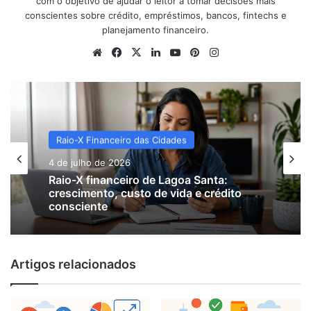
com o objetivo de ajudar o leitor a tomar decisões mais
conscientes sobre crédito, empréstimos, bancos, fintechs e
planejamento financeiro.
Website
Facebook
X
Linkedin
YouTube
Pinterest
Instagram
Raio-X Financeiro das Cidades
4 de julho de 2026
Dicionário Financeiro
Raio-X financeiro de Lagoa Santa:
2 de julho de 2026
crescimento, custo de vida e crédito
consciente
Artigos relacionados
Empréstimo pessoal: o que é, como
funciona e cuidados antes de contratar