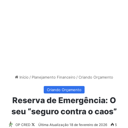
Início
/
Planejamento Financeiro
/
Criando Orçamento
Criando Orçamento
Reserva de Emergência: O
seu “seguro contra o caos”
Follow
OP CRED
Última Atualização 18 de fevereiro de 2026
5