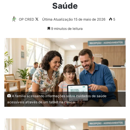
Saúde
Follow
OP CRED
Última Atualização 15 de maio de 2026
5
on
9 minutos de leitura
X
A família acessando informações sobre cuidados de saúde
acessíveis através de um tablet na clínica.