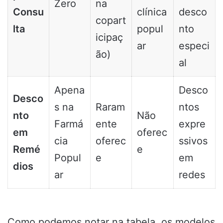
Zero
na
Consu
clínica
desco
copart
lta
popul
nto
icipaç
ar
especi
ão)
al
Apena
Desco
Desco
s na
Raram
ntos
nto
Não
Farmá
ente
expre
em
oferec
cia
oferec
ssivos
Remé
e
Popul
e
em
dios
ar
redes
Como podemos notar na tabela, os modelos