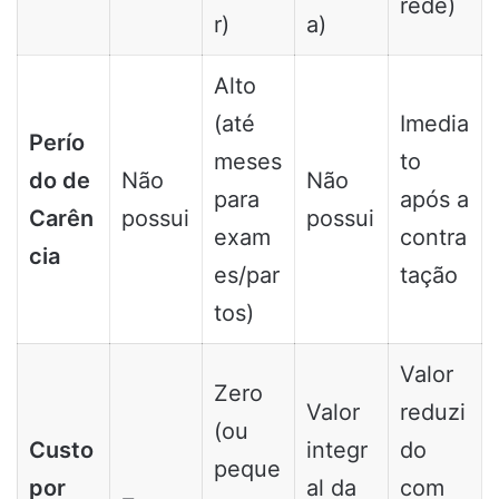
rede)
r)
a)
Alto
(até
Imedia
Perío
meses
to
do de
Não
Não
para
após a
Carên
possui
possui
exam
contra
cia
es/par
tação
tos)
Valor
Zero
Valor
reduzi
(ou
Custo
integr
do
peque
por
al da
com