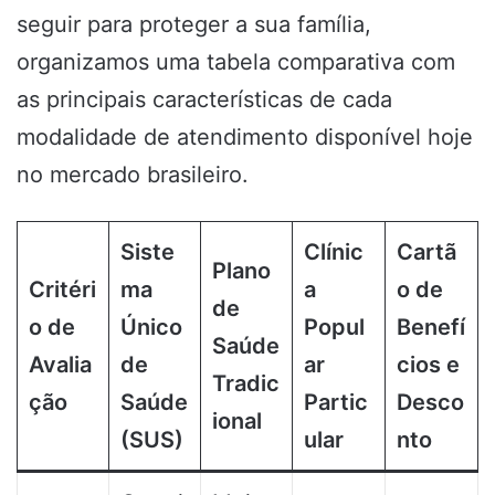
seguir para proteger a sua família,
organizamos uma tabela comparativa com
as principais características de cada
modalidade de atendimento disponível hoje
no mercado brasileiro.
Siste
Clínic
Cartã
Plano
Critéri
ma
a
o de
de
o de
Único
Popul
Benefí
Saúde
Avalia
de
ar
cios e
Tradic
ção
Saúde
Partic
Desco
ional
(SUS)
ular
nto