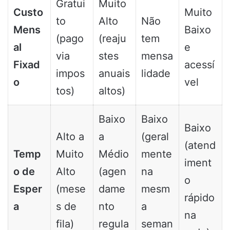
Gratui
Muito
Custo
Muito
to
Alto
Não
Mens
Baixo
(pago
(reaju
tem
al
e
via
stes
mensa
Fixad
acessí
impos
anuais
lidade
o
vel
tos)
altos)
Baixo
Baixo
Baixo
Alto a
a
(geral
(atend
Temp
Muito
Médio
mente
iment
o de
Alto
(agen
na
o
Esper
(mese
dame
mesm
rápido
a
s de
nto
a
na
fila)
regula
seman