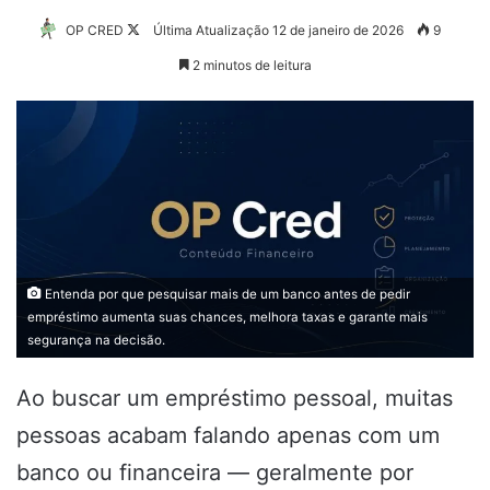
Follow
OP CRED
Última Atualização 12 de janeiro de 2026
9
on
2 minutos de leitura
X
Entenda por que pesquisar mais de um banco antes de pedir
empréstimo aumenta suas chances, melhora taxas e garante mais
segurança na decisão.
Ao buscar um empréstimo pessoal, muitas
pessoas acabam falando apenas com um
banco ou financeira — geralmente por