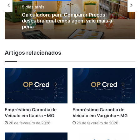
Economia no Dia a Dia
5 dias atrás
5 dias atrás
Calculadora para motorista de
aplicativo: descubra quanto precisa
ganhar por km
Calculadora para Comparar Preços:
Artigos relacionados
descubra qual embalagem vale mais a
pena
Empréstimo Garantia de
Empréstimo Garantia de
Veículo em Itabira – MG
Veículo em Varginha – MG
26 de fevereiro de 2026
26 de fevereiro de 2026