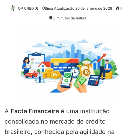
Follow
OP CRED
Última Atualização 26 de janeiro de 2026
7
on
3 minutos de leitura
X
A
Facta Financeira
é uma instituição
consolidada no mercado de crédito
brasileiro, conhecida pela agilidade na