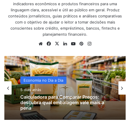
indicadores econômicos e produtos financeiros para uma
linguagem clara, acessível e útil ao público em geral. Produz
conteúdos jornalísticos, guias práticos e análises comparativas
com o objetivo de ajudar o leitor a tomar decisões mais
conscientes sobre crédito, empréstimos, bancos, fintechs e
planejamento financeiro.
Website
Facebook
X
Linkedin
YouTube
Pinterest
Instagram
Renda Extra para MEI e Autônomos
6 dias atrás
Economia no Dia a Dia
Calculadora para motorista de
5 dias atrás
aplicativo: descubra quanto precisa
ganhar por km