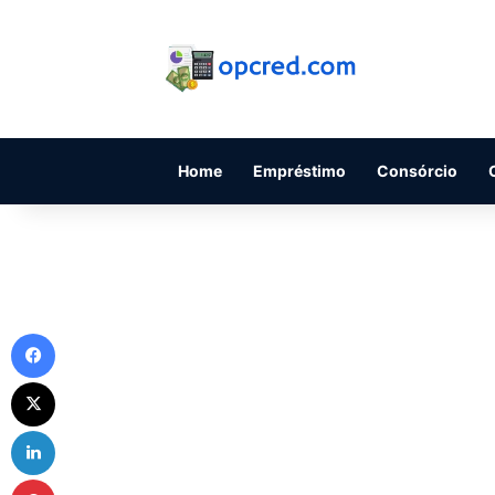
Home
Empréstimo
Consórcio
Facebook
X
Linkedin
Pinterest