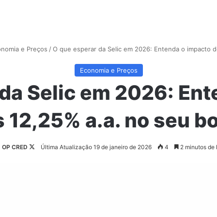
nomia e Preços
/
O que esperar da Selic em 2026: Entenda o impacto d
Economia e Preços
 da Selic em 2026: Ent
 12,25% a.a. no seu b
Follow
OP CRED
Última Atualização 19 de janeiro de 2026
4
2 minutos de l
on
X