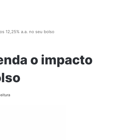
os 12,25% a.a. no seu bolso
enda o impacto
olso
eitura