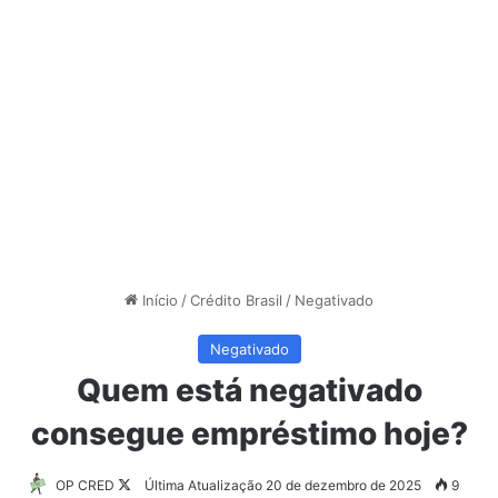
Início
/
Crédito Brasil
/
Negativado
Negativado
Quem está negativado
consegue empréstimo hoje?
Follow
OP CRED
Última Atualização 20 de dezembro de 2025
9