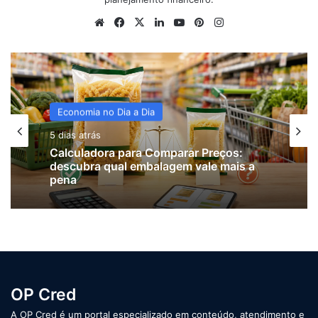
Website
Facebook
X
Linkedin
YouTube
Pinterest
Instagram
Renda Extra para MEI e Autônomos
6 dias atrás
Economia no Dia a Dia
Calculadora para motorista de
5 dias atrás
aplicativo: descubra quanto precisa
ganhar por km
Calculadora para Comparar Preços:
descubra qual embalagem vale mais a
pena
OP Cred
A OP Cred é um portal especializado em conteúdo, atendimento e