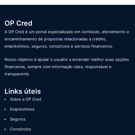
q
u
i
OP Cred
s
a
A OP Cred é um portal especializado em conteúdo, atendimento e
r
encaminhamento de propostas relacionadas a crédito,
p
empréstimos, seguros, consórcios e serviços financeiros.
o
r
Nosso objetivo é ajudar o usuário a entender melhor suas opções
:
financeiras, sempre com informação clara, responsável e
transparente.
Links úteis
Sobre a OP Cred
Empréstimos
Seguros
Consórcios