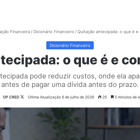
ação Financeira
/
Dicionário Financeiro
/
Quitação antecipada: o que é e
Dicionário Financeiro
tecipada: o que é e c
tecipada pode reduzir custos, onde ela apa
antes de pagar uma dívida antes do prazo.
Follow
OP CRED
Última Atualização 6 de julho de 2026
20
5 minutos de le
on
X